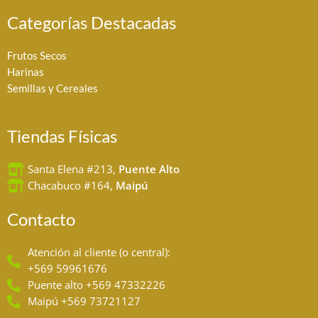
s
c
t
e
Categorías Destacadas
a
b
g
o
Frutos Secos
r
o
a
k
Harinas
m
Semillas y Cereales
Tiendas Físicas
Santa Elena #213,
Puente Alto
Chacabuco #164,
Maipú
Contacto
Atención al cliente (o central):
+569 59961676
Puente alto +569 47332226
Maipú +569 73721127