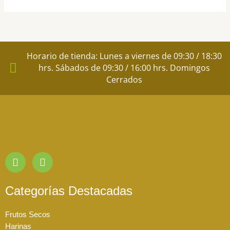
Horario de tienda: Lunes a viernes de 09:30 / 18:30
hrs. Sábados de 09:30 / 16:00 hrs. Domingos
Cerrados
I
F
n
a
s
c
t
e
Categorías Destacadas
a
b
g
o
Frutos Secos
r
o
a
k
Harinas