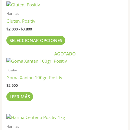
Rango
Este
de
producto
precios:
Harinas
tiene
desde
Gluten, Positiv
$2.000
múltiples
hasta
$
2.000
-
$
3.800
variantes.
$3.800
Las
SELECCIONAR OPCIONES
opciones
se
AGOTADO
pueden
elegir
Positiv
en
Goma Xantan 100gr, Positiv
la
página
$
2.500
de
LEER MÁS
producto
Harinas