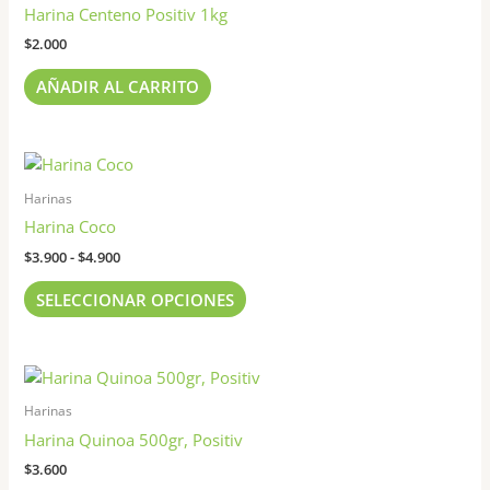
Harina Centeno Positiv 1kg
$
2.000
AÑADIR AL CARRITO
Rango
Este
de
producto
precios:
Harinas
tiene
desde
Harina Coco
$3.900
múltiples
hasta
$
3.900
-
$
4.900
variantes.
$4.900
Las
SELECCIONAR OPCIONES
opciones
se
pueden
elegir
Harinas
en
Harina Quinoa 500gr, Positiv
la
página
$
3.600