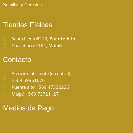
m
Semillas y Cereales
Tiendas Físicas
Santa Elena #213,
Puente Alto
Chacabuco #164,
Maipú
Contacto
Atención al cliente (o central):
+569 59961676
Puente alto +569 47332226
Maipú +569 73721127
Medios de Pago