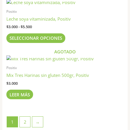
Rango
Este
de
producto
precios:
Positiv
tiene
desde
Leche soya vitaminizada, Positiv
$3.000
múltiples
hasta
$
3.000
-
$
5.500
variantes.
$5.500
Las
SELECCIONAR OPCIONES
opciones
se
AGOTADO
pueden
elegir
Positiv
en
Mix Tres Harinas sin gluten 500gr, Positiv
la
página
$
3.000
de
LEER MÁS
producto
1
2
→