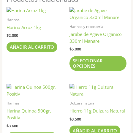
Est
pr
Harinas
tie
Harinas y repostería
Harina Arroz 1kg
múl
Jarabe de Agave Orgánico
$
2.000
var
330ml Manare
Las
AÑADIR AL CARRITO
$
5.000
opc
se
SELECCIONAR
pu
OPCIONES
ele
en
la
pág
de
Harinas
Dulzura natural
pr
Harina Quinoa 500gr,
Hierro 11g Dulzura Natural
Positiv
$
3.500
$
3.600
AÑADIR AL CARRITO