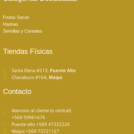
a
b
g
o
r
o
Frutos Secos
a
k
Harinas
m
Semillas y Cereales
Tiendas Físicas
Santa Elena #213,
Puente Alto
Chacabuco #164,
Maipú
Contacto
Atención al cliente (o central):
+569 59961676
Puente alto +569 47332226
Maipú +569 73721127