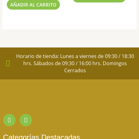
AÑADIR AL CARRITO
Horario de tienda: Lunes a viernes de 09:30 / 18:30
hrs. Sábados de 09:30 / 16:00 hrs. Domingos
Cerrados
I
F
n
a
s
c
t
e
Categorías Destacadas