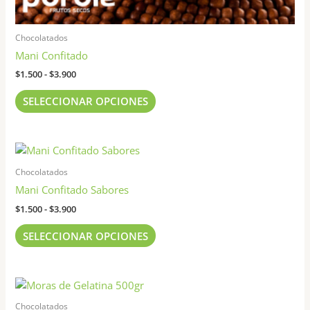
Chocolatados
Mani Confitado
$
1.500
-
$
3.900
SELECCIONAR OPCIONES
Rango
Este
de
producto
precios:
Chocolatados
tiene
desde
Mani Confitado Sabores
$1.500
múltiples
hasta
$
1.500
-
$
3.900
variantes.
$3.900
Las
SELECCIONAR OPCIONES
opciones
se
pueden
elegir
Chocolatados
en