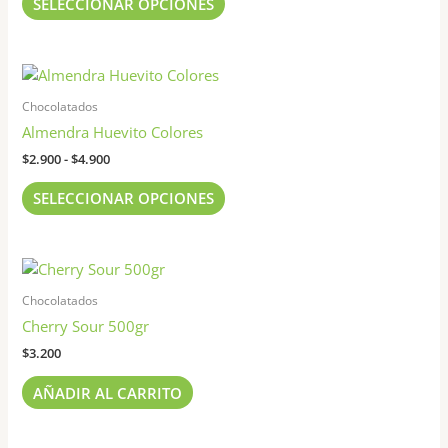
SELECCIONAR OPCIONES
opciones
se
pueden
Rango
Este
elegir
de
producto
precios:
Chocolatados
en
tiene
desde
Almendra Huevito Colores
la
$2.900
múltiples
página
hasta
$
2.900
-
$
4.900
variantes.
$4.900
de
Las
SELECCIONAR OPCIONES
producto
opciones
se
pueden
elegir
Chocolatados
en
Cherry Sour 500gr
la
página
$
3.200
de
AÑADIR AL CARRITO
producto