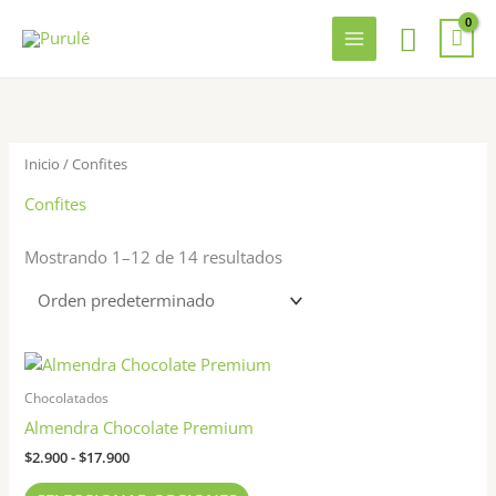
Ir
Busca
al
contenido
Inicio
/ Confites
Confites
Mostrando 1–12 de 14 resultados
Rango
Este
de
producto
precios:
Chocolatados
tiene
desde
Almendra Chocolate Premium
$2.900
múltiples
hasta
$
2.900
-
$
17.900
variantes.
$17.900
Las