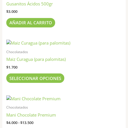
Gusanitos Ácidos 500gr
la
página
$
3.000
de
AÑADIR AL CARRITO
producto
Este
producto
Chocolatados
tiene
Maiz Curagua (para palomitas)
múltiples
$
1.700
variantes.
Las
SELECCIONAR OPCIONES
opciones
se
pueden
Rango
Este
elegir
de
producto
precios:
Chocolatados
en
tiene
desde
Mani Chocolate Premium
la
$4.000
múltiples
página
hasta
$
4.000
-
$
13.500
variantes.
$13.500