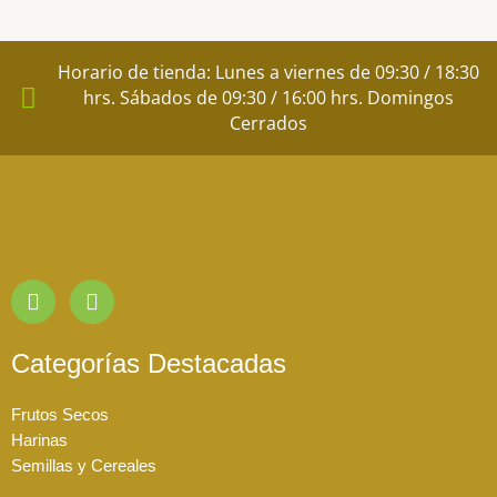
Horario de tienda: Lunes a viernes de 09:30 / 18:30
hrs. Sábados de 09:30 / 16:00 hrs. Domingos
Cerrados
I
F
n
a
s
c
t
e
Categorías Destacadas
a
b
g
o
Frutos Secos
r
o
a
k
Harinas
m
Semillas y Cereales