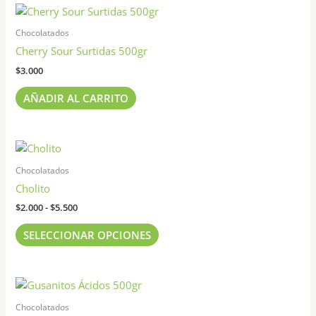
Chocolatados
Cherry Sour Surtidas 500gr
$
3.000
AÑADIR AL CARRITO
Rango
Este
de
producto
precios:
Chocolatados
tiene
desde
Cholito
$2.000
múltiples
hasta
$
2.000
-
$
5.500
variantes.
$5.500
Las
SELECCIONAR OPCIONES
opciones
se
pueden
elegir
Chocolatados
en