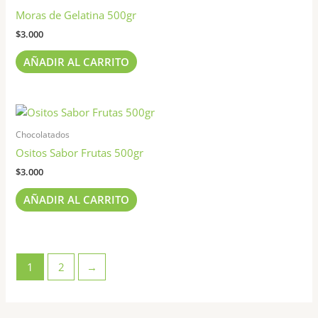
Moras de Gelatina 500gr
la
página
$
3.000
de
AÑADIR AL CARRITO
producto
Chocolatados
Ositos Sabor Frutas 500gr
$
3.000
AÑADIR AL CARRITO
1
2
→