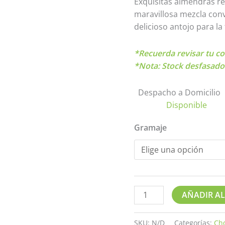
Exquisitas almendras re
maravillosa mezcla conv
delicioso antojo para la
*Recuerda revisar tu co
*Nota: Stock desfasado
Despacho a Domicilio
Disponible
Gramaje
AÑADIR AL
SKU:
N/D
Categorías:
Ch