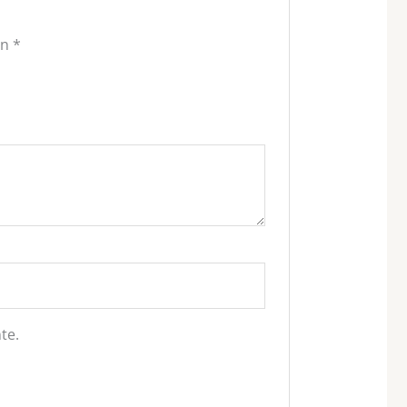
on
*
te.