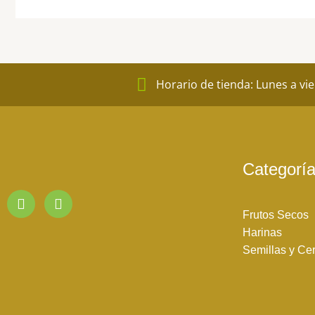
página
de
product
Horario de tienda: Lunes a vi
Categorí
I
F
n
a
Frutos Secos
s
c
Harinas
t
e
a
b
Semillas y Ce
g
o
r
o
a
k
m