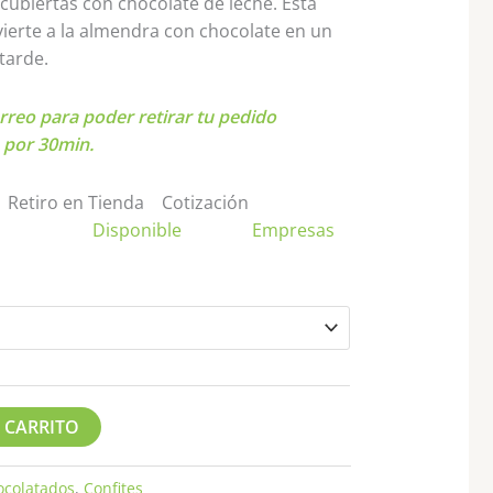
hasta
cubiertas con chocolate de leche. Esta
$17.900
ierte a la almendra con chocolate en un
 tarde.
rreo para poder retirar tu pedido
 por 30min.
Retiro en Tienda
Cotización
Disponible
Empresas
 CARRITO
ocolatados
,
Confites