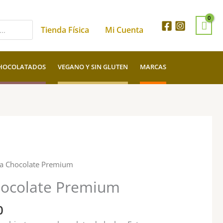
Tienda Física
Mi Cuenta
HOCOLATADOS
VEGANO Y SIN GLUTEN
MARCAS
Rango
a Chocolate Premium
de
ocolate Premium
precios:
desde
0
$2.900