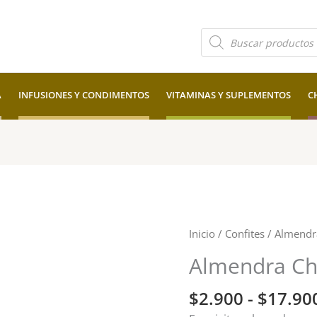
Búsqueda
de
productos
A
INFUSIONES Y CONDIMENTOS
VITAMINAS Y SUPLEMENTOS
C
Almendra
Inicio
/
Confites
/ Almendr
Chocolate
Almendra Ch
Premium
cantidad
$
2.900
-
$
17.90