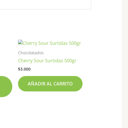
Este
producto
Chocolatados
tiene
Cherry Sour Surtidas 500gr
múltiples
$
3.000
variantes.
Las
AÑADIR AL CARRITO
opciones
se
pueden
elegir
en
la