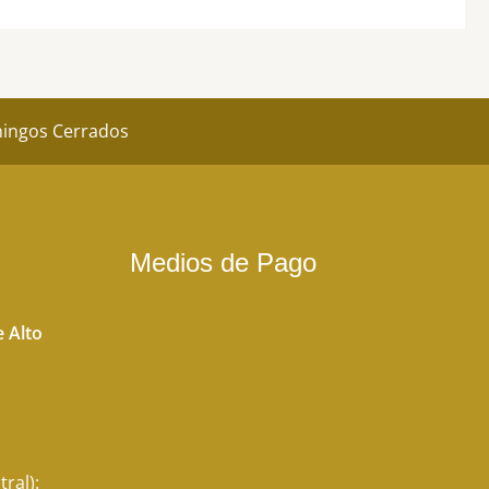
página
de
producto
omingos Cerrados
Medios de Pago
 Alto
tral):