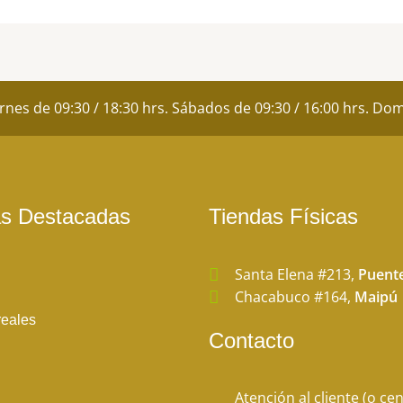
página
de
o
producto
ernes de 09:30 / 18:30 hrs. Sábados de 09:30 / 16:00 hrs. D
as Destacadas
Tiendas Físicas
Santa Elena #213,
Puente
Chacabuco #164,
Maipú
reales
Contacto
Atención al cliente (o cen