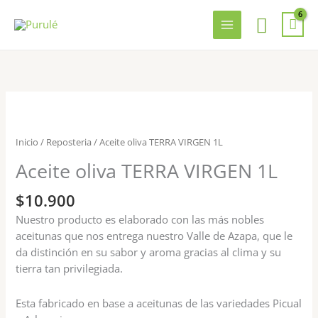
Ir
Busca
al
contenido
Aceite
oliva
TERRA
Inicio
/
Reposteria
/ Aceite oliva TERRA VIRGEN 1L
VIRGEN
Aceite oliva TERRA VIRGEN 1L
1L
cantidad
$
10.900
Nuestro producto es elaborado con las más nobles
aceitunas que nos entrega nuestro Valle de Azapa, que le
da distinción en su sabor y aroma gracias al clima y su
tierra tan privilegiada.
Esta fabricado en base a aceitunas de las variedades Picual