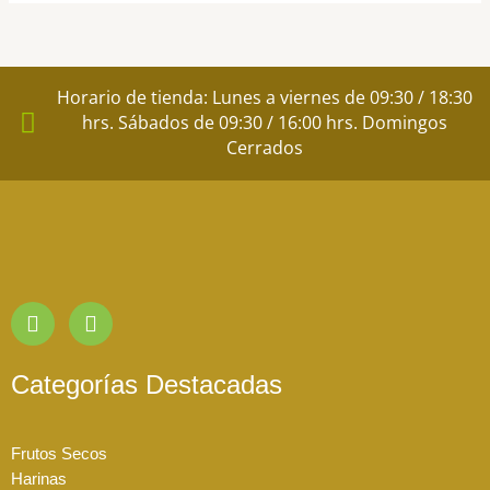
pág
de
pr
Horario de tienda: Lunes a viernes de 09:30 / 18:30
hrs. Sábados de 09:30 / 16:00 hrs. Domingos
Cerrados
I
F
n
a
s
c
t
e
Categorías Destacadas
a
b
g
o
r
o
Frutos Secos
a
k
Harinas
m