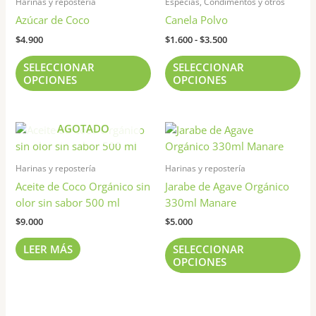
precios:
Harinas y repostería
Especias, Condimentos y otros
tiene
tie
desde
Azúcar de Coco
Canela Polvo
$1.600
múltiples
múl
hasta
$
4.900
$
1.600
-
$
3.500
variantes.
var
$3.500
Las
Las
SELECCIONAR
SELECCIONAR
opciones
opc
OPCIONES
OPCIONES
se
se
pueden
pu
elegir
ele
AGOTADO
Est
en
en
pr
la
la
tie
Harinas y repostería
Harinas y repostería
página
pág
múl
Aceite de Coco Orgánico sin
Jarabe de Agave Orgánico
de
de
var
olor sin sabor 500 ml
330ml Manare
producto
pr
Las
$
9.000
$
5.000
opc
se
LEER MÁS
SELECCIONAR
pu
OPCIONES
ele
en
la