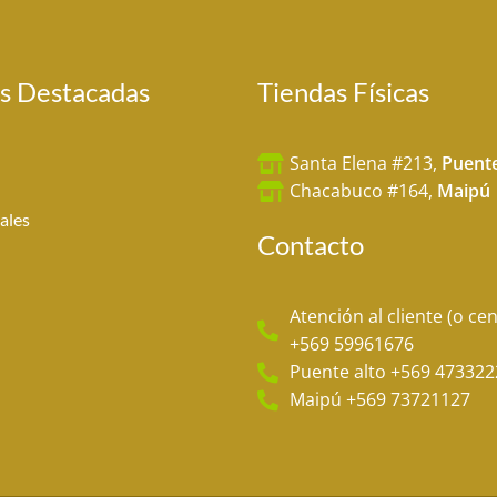
s Destacadas
Tiendas Físicas
Santa Elena #213,
Puente
Chacabuco #164,
Maipú
ales
Contacto
Atención al cliente (o cen
+569 59961676
Puente alto +569 473322
Maipú +569 73721127