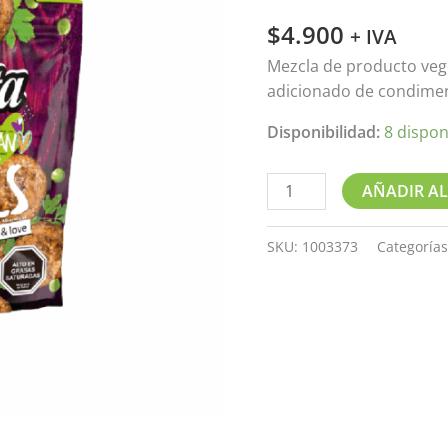
en
$
4.900
tienda)
+ IVA
cantidad
Mezcla de producto vege
adicionado de condimen
Disponibilidad:
8 dispon
AÑADIR AL
SKU:
1003373
Categoría