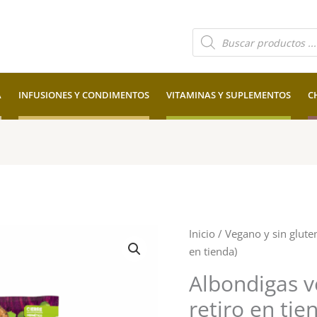
Búsqueda
de
productos
A
INFUSIONES Y CONDIMENTOS
VITAMINAS Y SUPLEMENTOS
C
Albondigas
Inicio
/
Vegano y sin glute
veggeball
en tienda)
vegusta
Albondigas v
(Solo
retiro en tie
retiro