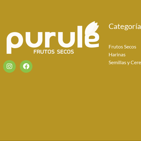
Categoría
Frutos Secos
Harinas
I
F
Semillas y Cere
n
a
s
c
t
e
a
b
g
o
r
o
a
k
m