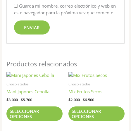
Guarda mi nombre, correo electrónico y web en
este navegador para la próxima vez que comente.
Productos relacionados
Rango
Rango
Este
Est
de
de
producto
pr
precios:
precios:
Chocolatados
Chocolatados
tiene
tie
desde
desde
Mani Japones Cebolla
Mix Frutos Secos
$3.000
$2.000
múltiples
múl
hasta
hasta
$
3.000
-
$
5.700
$
2.000
-
$
6.500
variantes.
var
$5.700
$6.500
Las
Las
SELECCIONAR
SELECCIONAR
opciones
opc
OPCIONES
OPCIONES
se
se
pueden
pu