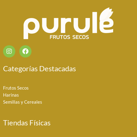
I
F
n
a
s
c
t
e
Categorías Destacadas
a
b
g
o
r
o
Frutos Secos
a
k
Harinas
m
Semillas y Cereales
Tiendas Físicas