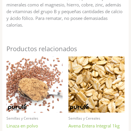
minerales como el magnesio, hierro, cobre, zinc, además
de vitaminas del grupo B y pequeñas cantidades de calcio
y ácido fólico. Para rematar, no posee demasiadas
calorías.
Productos relacionados
Rango
Este
de
producto
precios:
tiene
desde
$2.500
múltiples
hasta
variantes.
$3.500
Las
opciones
se
pueden
Semillas y Cereales
Semillas y Cereales
elegir
Linaza en polvo
Avena Entera Integral 1kg
en