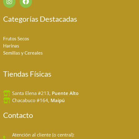
n
a
s
c
t
e
Categorías Destacadas
a
b
g
o
r
o
Frutos Secos
a
k
Harinas
m
Semillas y Cereales
Tiendas Físicas
Santa Elena #213,
Puente Alto
Chacabuco #164,
Maipú
Contacto
Atención al cliente (o central):