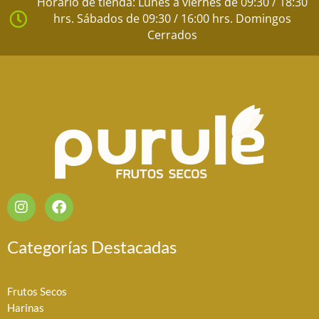
Horario de tienda: Lunes a viernes de 09:30 / 18:30
hrs. Sábados de 09:30 / 16:00 hrs. Domingos
Cerrados
I
F
n
a
s
c
t
e
Categorías Destacadas
a
b
g
o
r
o
Frutos Secos
a
k
Harinas
m