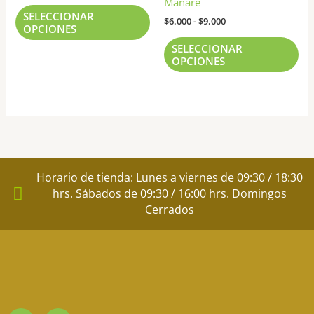
Manare
producto
pr
Las
Las
SELECCIONAR
$
6.000
-
$
9.000
opciones
opc
OPCIONES
se
se
SELECCIONAR
pueden
pu
OPCIONES
elegir
ele
en
en
la
la
página
pág
de
de
producto
pr
Horario de tienda: Lunes a viernes de 09:30 / 18:30
hrs. Sábados de 09:30 / 16:00 hrs. Domingos
Cerrados