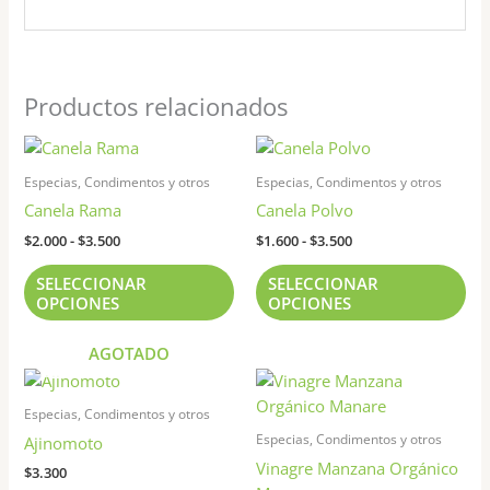
Productos relacionados
Rango
Rango
Este
Est
de
de
producto
pr
precios:
precios:
Especias, Condimentos y otros
Especias, Condimentos y otros
tiene
tie
desde
desde
Canela Rama
Canela Polvo
$2.000
$1.600
múltiples
múl
hasta
hasta
$
2.000
-
$
3.500
$
1.600
-
$
3.500
variantes.
var
$3.500
$3.500
Las
Las
SELECCIONAR
SELECCIONAR
opciones
opc
OPCIONES
OPCIONES
se
se
pueden
pu
AGOTADO
elegir
ele
Rango
Este
Est
de
en
en
producto
pr
precios:
Especias, Condimentos y otros
la
la
tiene
tie
desde
Especias, Condimentos y otros
Ajinomoto
página
pág
$6.000
múltiples
múl
Vinagre Manzana Orgánico
hasta
$
3.300
de
de
variantes.
var
$9.000