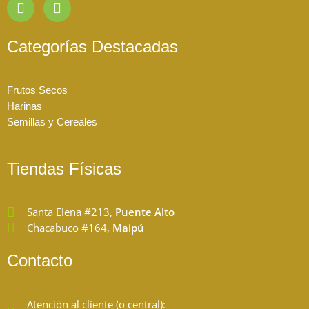
I
F
n
a
s
c
t
e
Categorías Destacadas
a
b
g
o
r
o
Frutos Secos
a
k
Harinas
m
Semillas y Cereales
Tiendas Físicas
Santa Elena #213,
Puente Alto
Chacabuco #164,
Maipú
Contacto
Atención al cliente (o central):