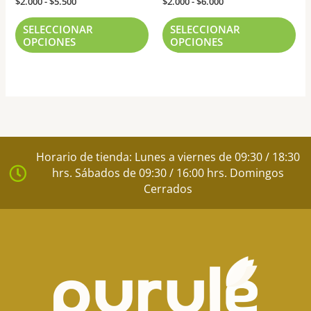
la
la
$
2.000
-
$
5.500
$
2.000
-
$
6.000
página
pág
SELECCIONAR
SELECCIONAR
de
de
OPCIONES
OPCIONES
producto
pr
Horario de tienda: Lunes a viernes de 09:30 / 18:30
hrs. Sábados de 09:30 / 16:00 hrs. Domingos
Cerrados