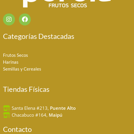
I
F
n
a
s
c
t
e
Categorías Destacadas
a
b
g
o
r
o
Frutos Secos
a
k
Harinas
m
Semillas y Cereales
Tiendas Físicas
Santa Elena #213,
Puente Alto
Chacabuco #164,
Maipú
Contacto