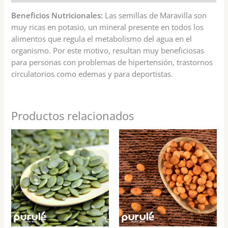
Beneficios Nutricionales:
Las semillas de Maravilla son
muy ricas en potasio, un mineral presente en todos los
alimentos que regula el metabolismo del agua en el
organismo. Por este motivo, resultan muy beneficiosas
para personas con problemas de hipertensión, trastornos
circulatorios como edemas y para deportistas.
Productos relacionados
Rango
Rango
Este
Est
de
de
producto
pr
precios:
precios:
tiene
tie
desde
desde
$2.500
$1.200
múltiples
múl
hasta
hasta
variantes.
var
$7.500
$5.700
Las
Las
opciones
opc
se
se
pueden
pu