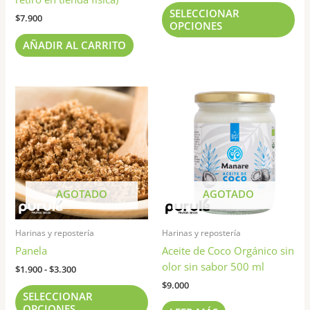
pág
SELECCIONAR
de
$
7.900
OPCIONES
pr
AÑADIR AL CARRITO
Rango
Este
de
producto
precios:
tiene
desde
$1.900
múltiples
hasta
variantes.
$3.300
Las
opciones
AGOTADO
AGOTADO
se
pueden
Harinas y repostería
Harinas y repostería
elegir
Panela
Aceite de Coco Orgánico sin
en
olor sin sabor 500 ml
la
$
1.900
-
$
3.300
página
$
9.000
SELECCIONAR
de
OPCIONES