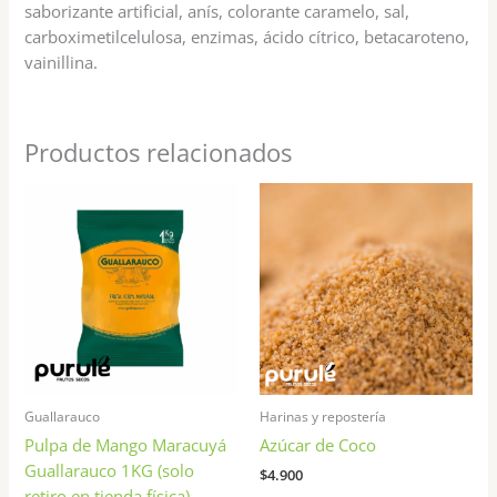
saborizante artificial, anís, colorante caramelo, sal,
carboximetilcelulosa, enzimas, ácido cítrico, betacaroteno,
vainillina.
Productos relacionados
Est
pr
tie
múl
var
Las
opc
se
pu
Guallarauco
Harinas y repostería
ele
Pulpa de Mango Maracuyá
Azúcar de Coco
en
Guallarauco 1KG (solo
la
$
4.900
retiro en tienda física)