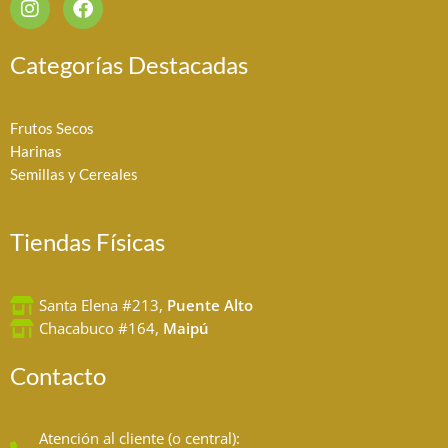
n
a
s
c
t
e
Categorías Destacadas
a
b
g
o
r
o
Frutos Secos
a
k
Harinas
m
Semillas y Cereales
Tiendas Físicas
Santa Elena #213,
Puente Alto
Chacabuco #164,
Maipú
Contacto
Atención al cliente (o central):