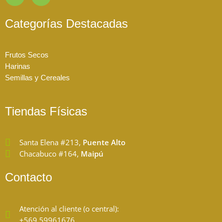
n
a
s
c
t
e
Categorías Destacadas
a
b
g
o
r
o
Frutos Secos
a
k
Harinas
m
Semillas y Cereales
Tiendas Físicas
Santa Elena #213,
Puente Alto
Chacabuco #164,
Maipú
Contacto
Atención al cliente (o central):
+569 59961676