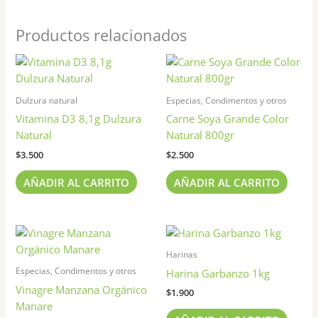
Productos relacionados
Dulzura natural
Especias, Condimentos y otros
Vitamina D3 8,1g Dulzura
Carne Soya Grande Color
Natural
Natural 800gr
$
3.500
$
2.500
AÑADIR AL CARRITO
AÑADIR AL CARRITO
Rango
Este
de
producto
precios:
Harinas
tiene
desde
Especias, Condimentos y otros
Harina Garbanzo 1kg
$6.000
múltiples
Vinagre Manzana Orgánico
hasta
$
1.900
variantes.
$9.000
Manare
Las