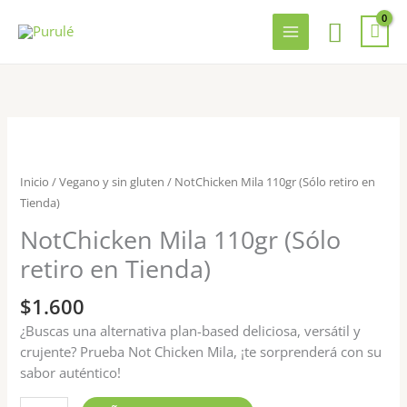
Ir
Busca
al
contenido
NotChicken
Mila
110gr
Inicio
/
Vegano y sin gluten
/ NotChicken Mila 110gr (Sólo retiro en
(Sólo
Tienda)
retiro
NotChicken Mila 110gr (Sólo
en
Tienda)
retiro en Tienda)
cantidad
$
1.600
¿Buscas una alternativa plan-based deliciosa, versátil y
crujente? Prueba Not Chicken Mila, ¡te sorprenderá con su
sabor auténtico!