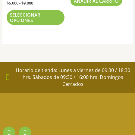
AÑADIR AL CARRITO
$
6.000
-
$
9.000
opciones
se
SELECCIONAR
pueden
OPCIONES
elegir
en
la
página
de
producto
Horario de tienda: Lunes a viernes de 09:30 / 18:30
hrs. Sábados de 09:30 / 16:00 hrs. Domingos
Cerrados
I
F