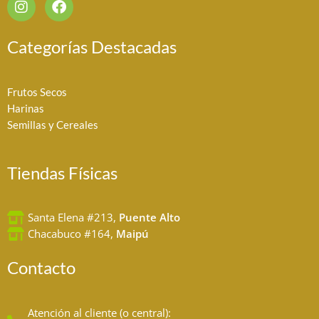
n
a
s
c
t
e
Categorías Destacadas
a
b
g
o
r
o
Frutos Secos
a
k
Harinas
m
Semillas y Cereales
Tiendas Físicas
Santa Elena #213,
Puente Alto
Chacabuco #164,
Maipú
Contacto
Atención al cliente (o central):