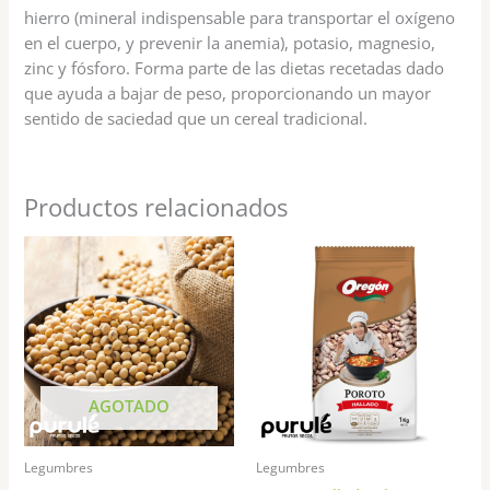
hierro (mineral indispensable para transportar el oxígeno
en el cuerpo, y prevenir la anemia), potasio, magnesio,
zinc y fósforo. Forma parte de las dietas recetadas dado
que ayuda a bajar de peso, proporcionando un mayor
sentido de saciedad que un cereal tradicional.
Productos relacionados
Este
producto
tiene
múltiples
variantes.
Las
opciones
AGOTADO
se
pueden
Legumbres
Legumbres
elegir