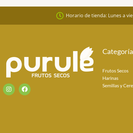
Horario de tienda: Lunes a vi
Categoría
Frutos Secos
Harinas
I
F
Semillas y Cere
n
a
s
c
t
e
a
b
g
o
r
o
a
k