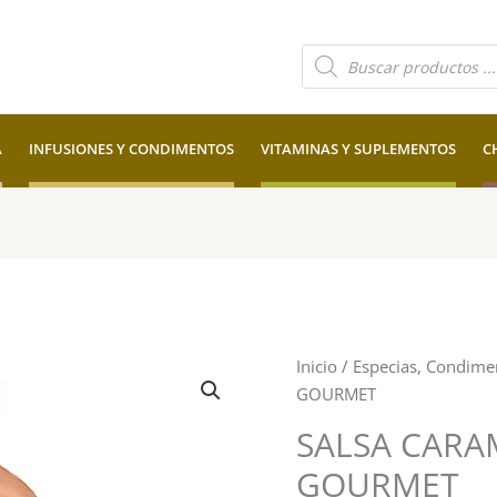
Búsqueda
de
productos
A
INFUSIONES Y CONDIMENTOS
VITAMINAS Y SUPLEMENTOS
C
SALSA
Inicio
/
Especias, Condime
CARAMELO
GOURMET
1000
SALSA CARA
GR
GOURMET
GOURMET