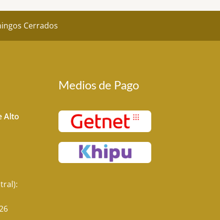
omingos Cerrados
Medios de Pago
 Alto
tral):
26