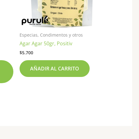
se
pueden
elegir
en
Especias, Condimentos y otros
la
Agar Agar 50gr, Positiv
página
de
$
5.700
producto
AÑADIR AL CARRITO