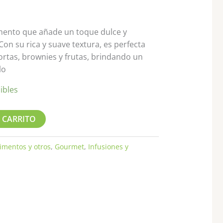
mento que añade un toque dulce y
on su rica y suave textura, es perfecta
ortas, brownies y frutas, brindando un
lo
ibles
 CARRITO
imentos y otros
,
Gourmet
,
Infusiones y