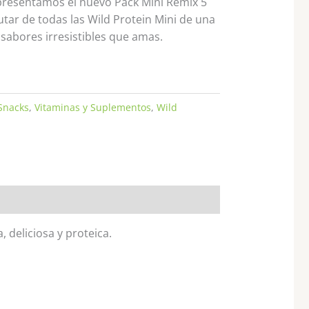
presentamos el nuevo Pack Mini Remix 5
utar de todas las Wild Protein Mini de una
 sabores irresistibles que amas.
Snacks
,
Vitaminas y Suplementos
,
Wild
 deliciosa y proteica.