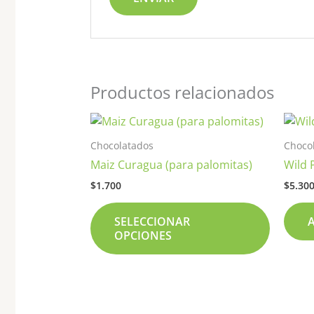
Productos relacionados
Este
product
Chocolatados
Choco
tiene
Maiz Curagua (para palomitas)
Wild 
múltiple
$
1.700
$
5.30
variante
Las
SELECCIONAR
opcione
OPCIONES
se
pueden
elegir
en
la