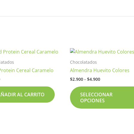
Rango
de
o
precios:
latados
Chocolatados
desde
Protein Cereal Caramelo
Almendra Huevito Colores
$2.900
s
hasta
0
$
2.900
-
$
4.900
s.
$4.900
AÑADIR AL CARRITO
SELECCIONAR
s
OPCIONES