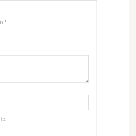
on
*
te.