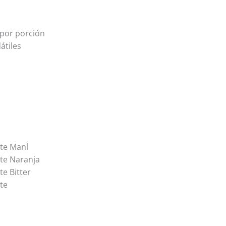
 por porción
átiles
ate Maní
ate Naranja
te Bitter
te