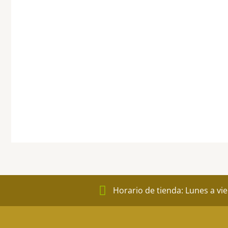
página
de
product
Horario de tienda: Lunes a vi