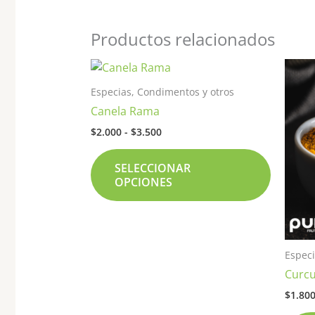
Productos relacionados
Rango
Este
de
product
precios:
Especias, Condimentos y otros
tiene
desde
Canela Rama
$2.000
múltiple
hasta
$
2.000
-
$
3.500
variante
$3.500
Las
SELECCIONAR
opcione
OPCIONES
se
pueden
elegir
en
Especi
la
Curc
página
de
$
1.80
product