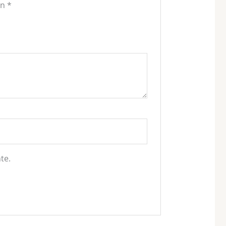
on
*
te.