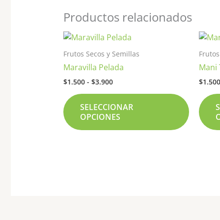
Productos relacionados
Rango
Este
de
product
precios:
Frutos Secos y Semillas
Frutos
tiene
desde
Maravilla Pelada
Mani
$1.500
múltiple
hasta
$
1.500
-
$
3.900
$
1.50
variante
$3.900
Las
SELECCIONAR
opcione
OPCIONES
se
pueden
elegir
en
la
página
de
product