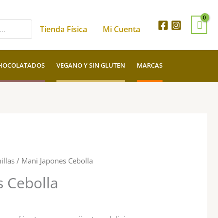
Tienda Física
Mi Cuenta
HOCOLATADOS
VEGANO Y SIN GLUTEN
MARCAS
Rango
illas
/ Mani Japones Cebolla
de
s Cebolla
precios:
desde
$3.000