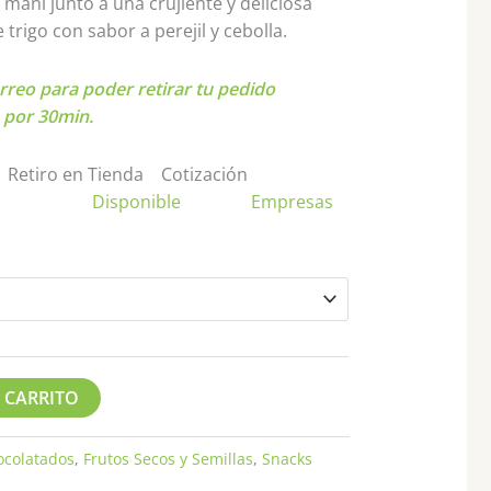
hasta
 maní junto a una crujiente y deliciosa
$5.700
trigo con sabor a perejil y cebolla.
rreo para poder retirar tu pedido
 por 30min.
Retiro en Tienda
Cotización
Disponible
Empresas
 CARRITO
ocolatados
,
Frutos Secos y Semillas
,
Snacks