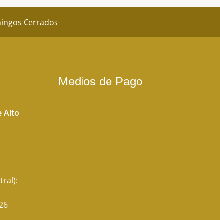
omingos Cerrados
Medios de Pago
 Alto
tral):
26