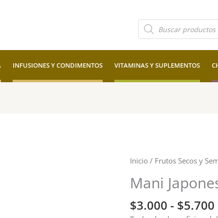
Búsqueda
de
productos
A
INFUSIONES Y CONDIMENTOS
VITAMINAS Y SUPLEMENTOS
C
Mani
Inicio
/
Frutos Secos y Sem
Japones
Mani Japone
Cebolla
cantidad
$
3.000
-
$
5.700