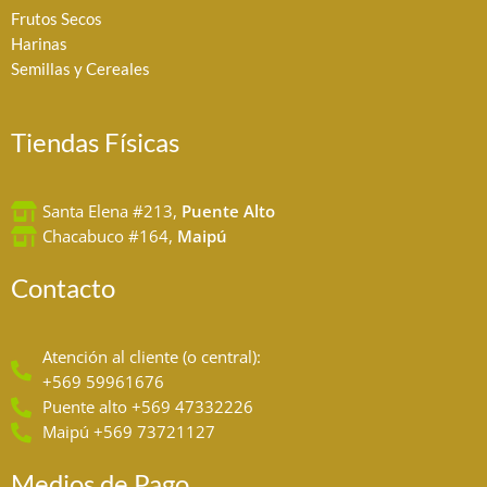
r
o
Frutos Secos
a
k
Harinas
m
Semillas y Cereales
Tiendas Físicas
Santa Elena #213,
Puente Alto
Chacabuco #164,
Maipú
Contacto
Atención al cliente (o central):
+569 59961676
Puente alto +569 47332226
Maipú +569 73721127
Medios de Pago