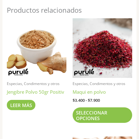
Productos relacionados
Rango
Est
de
pr
precios:
tie
desde
$3.400
múl
hasta
var
$7.900
Las
opc
se
pu
Especias, Condimentos y otros
Especias, Condimentos y otros
ele
Jengibre Polvo 50gr Positiv
Maqui en polvo
en
la
$
3.400
-
$
7.900
LEER MÁS
pág
SELECCIONAR
de
OPCIONES
pr
Rango