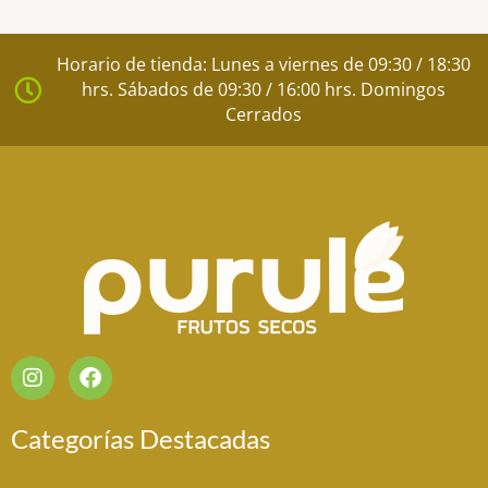
Horario de tienda: Lunes a viernes de 09:30 / 18:30
hrs. Sábados de 09:30 / 16:00 hrs. Domingos
Cerrados
I
F
n
a
s
c
t
e
Categorías Destacadas
a
b
g
o