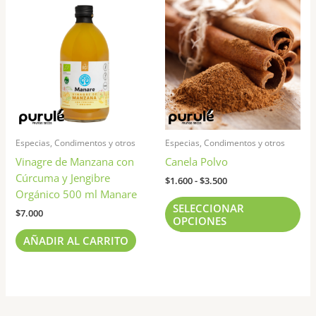
Est
de
pr
precios:
tie
desde
$1.600
múl
hasta
var
$3.500
Las
opc
se
pu
Especias, Condimentos y otros
Especias, Condimentos y otros
ele
Vinagre de Manzana con
Canela Polvo
en
Cúrcuma y Jengibre
la
$
1.600
-
$
3.500
Orgánico 500 ml Manare
pág
SELECCIONAR
de
$
7.000
OPCIONES
pr
AÑADIR AL CARRITO