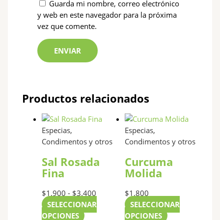
Guarda mi nombre, correo electrónico
y web en este navegador para la próxima
vez que comente.
Productos relacionados
Este
Rango
Este
producto
de
producto
Especias,
Especias,
tiene
precios:
tiene
Condimentos y otros
Condimentos y otros
múltiples
desde
múltiples
Sal Rosada
Curcuma
variantes.
$1.900
variantes.
Fina
Molida
Las
hasta
Las
opciones
$3.400
opciones
$
1.900
-
$
3.400
$
1.800
se
se
SELECCIONAR
SELECCIONAR
pueden
pueden
OPCIONES
OPCIONES
elegir
elegir