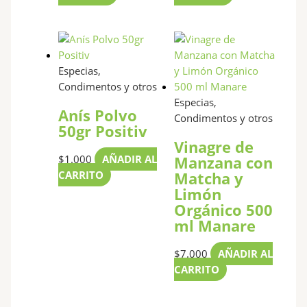
en
en
la
la
página
página
de
de
Especias,
producto
producto
Condimentos y otros
Especias,
Anís Polvo
Condimentos y otros
50gr Positiv
Vinagre de
$
1.000
AÑADIR AL
Manzana con
CARRITO
Matcha y
Limón
Orgánico 500
ml Manare
$
7.000
AÑADIR AL
CARRITO