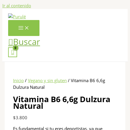
Ir al contenido
Buscar
Inicio
/
Vegano y sin gluten
/ Vitamina B6 6,6g
Dulzura Natural
Vitamina B6 6,6g Dulzura
Natural
$
3.800
Es fundamental si tu eres deportistas, ya que