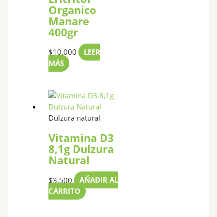
Organico
Manare
400gr
$
10.000
LEER
MÁS
Dulzura natural
Vitamina D3
8,1g Dulzura
Natural
$
3.500
AÑADIR AL
CARRITO