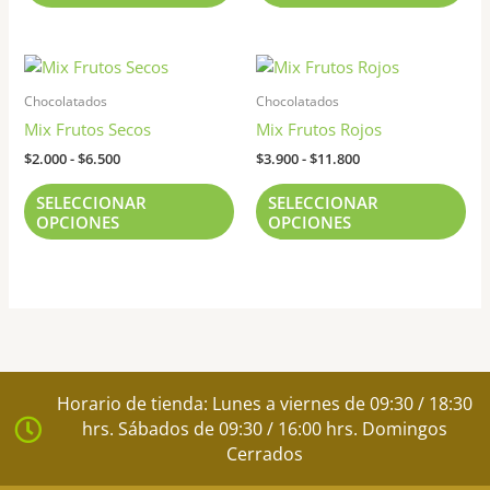
producto
pr
Rango
Rango
Este
Est
de
de
producto
pr
precios:
precios:
Chocolatados
Chocolatados
tiene
tie
desde
desde
Mix Frutos Secos
Mix Frutos Rojos
$2.000
$3.900
múltiples
múl
hasta
hasta
$
2.000
-
$
6.500
$
3.900
-
$
11.800
variantes.
var
$6.500
$11.800
Las
Las
SELECCIONAR
SELECCIONAR
opciones
opc
OPCIONES
OPCIONES
se
se
pueden
pu
elegir
ele
en
en
la
la
página
pág
de
de
Horario de tienda: Lunes a viernes de 09:30 / 18:30
producto
pr
hrs. Sábados de 09:30 / 16:00 hrs. Domingos
Cerrados