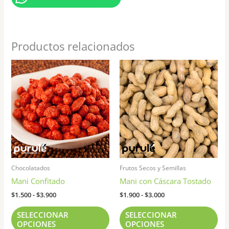
Productos relacionados
Rango
Rango
Este
Est
de
de
producto
pr
precios:
precios:
tiene
tie
desde
desde
$1.500
$1.900
múltiples
múl
hasta
hasta
variantes.
var
$3.900
$3.000
Las
Las
opciones
opc
se
se
pueden
pu
Chocolatados
Frutos Secos y Semillas
elegir
ele
Mani Confitado
Mani con Cáscara Tostado
en
en
la
la
$
1.500
-
$
3.900
$
1.900
-
$
3.000
página
pág
SELECCIONAR
SELECCIONAR
de
de
OPCIONES
OPCIONES