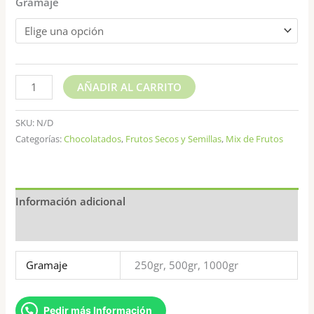
Gramaje
AÑADIR AL CARRITO
SKU:
N/D
Categorías:
Chocolatados
,
Frutos Secos y Semillas
,
Mix de Frutos
Información adicional
Valoraciones (0)
Gramaje
250gr, 500gr, 1000gr
Pedir más Información