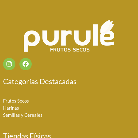
I
F
n
a
s
c
t
e
Categorías Destacadas
a
b
g
o
r
o
Frutos Secos
a
k
Harinas
m
Semillas y Cereales
Tiendas Físicas