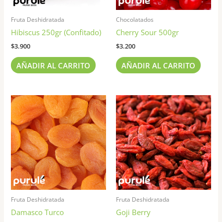
Fruta Deshidratada
Chocolatados
Hibiscus 250gr (Confitado)
Cherry Sour 500gr
$
3.900
$
3.200
AÑADIR AL CARRITO
AÑADIR AL CARRITO
Rango
Rango
Este
Est
de
de
producto
pr
precios:
precios:
tiene
tie
desde
desde
$3.900
$1.500
múltiples
múl
hasta
hasta
variantes.
var
$6.500
$9.900
Las
Las
opciones
opc
se
se
pueden
pu
Fruta Deshidratada
Fruta Deshidratada
elegir
ele
Damasco Turco
Goji Berry
en
en