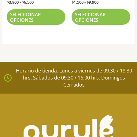
la
la
$
3.900
-
$
6.500
$
1.500
-
$
9.900
página
pág
SELECCIONAR
SELECCIONAR
de
de
OPCIONES
OPCIONES
producto
pr
Horario de tienda: Lunes a viernes de 09:30 / 18:30
hrs. Sábados de 09:30 / 16:00 hrs. Domingos
Cerrados