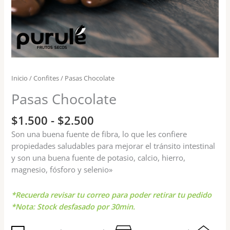
Inicio
/
Confites
/ Pasas Chocolate
Pasas Chocolate
$
1.500
-
$
2.500
Son una buena fuente de fibra, lo que les confiere
propiedades saludables para mejorar el tránsito intestinal
y son una buena fuente de potasio, calcio, hierro,
magnesio, fósforo y selenio»
*Recuerda revisar tu correo para poder retirar tu pedido
*Nota: Stock desfasado por 30min.