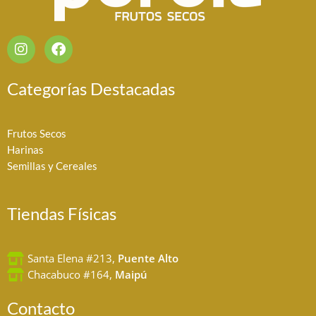
I
F
n
a
s
c
t
e
Categorías Destacadas
a
b
g
o
r
o
Frutos Secos
a
k
Harinas
m
Semillas y Cereales
Tiendas Físicas
Santa Elena #213,
Puente Alto
Chacabuco #164,
Maipú
Contacto